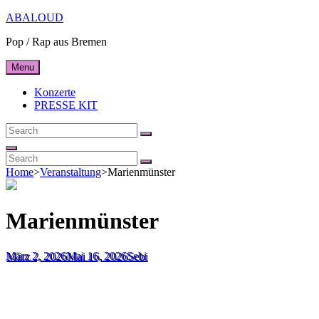
Skip
ABALOUD
to
Pop / Rap aus Bremen
content
Menu
Konzerte
PRESSE KIT
Search
Search
for:
Search
Search
Search
for:
Home
>
Veranstaltung
>
Marienmünster
Marienmünster
Posted-
By
Byline
März 2, 2026
Mai 16, 2026
Sebi
on
line
« Alle Veranstaltungen