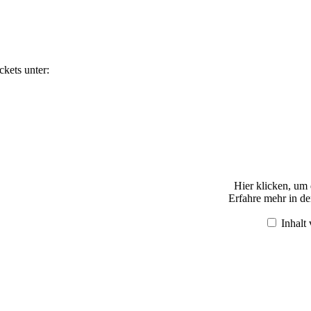
ckets unter:
EVENTBRITE
Hier klicken, um
Erfahre mehr in d
Inhalt
„Iframe von Google Maps, der 