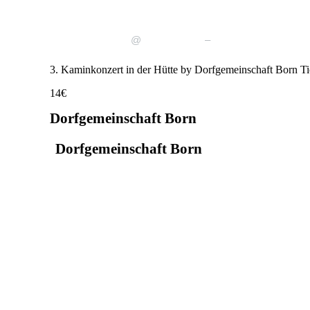
Marienmünster
Oktober 30
8:00 p.m.
9:30 p.m.
@
–
3. Kaminkonzert in der Hütte by Dorfgemeinschaft Born Ti
14€
Dorfgemeinschaft Born
Dorfgemeinschaft Born
Born 12
Marienmünster
,
NRW
37696
Germany
Google Karte anzeigen