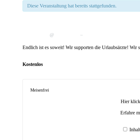
Diese Veranstaltung hat bereits stattgefunden.
Support für Urlaubsärzte, Bre
Januar 28
7:00 p.m.
8:00 p.m.
@
–
Endlich ist es soweit! Wir supporten die Urlaubsärzte! Wir
Kostenlos
Meisenfrei
Hankenstraße 18
Hier klic
Bremen
,
Bremen
28195
Germany
Erfahre m
Google Karte anzeigen
Inha
Veranstaltungsort-Website anzeigen