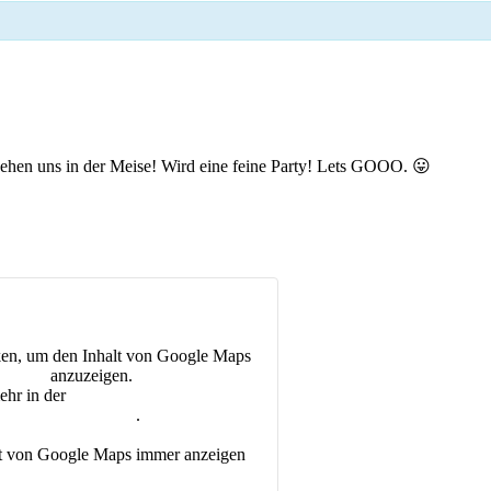
men
 sehen uns in der Meise! Wird eine feine Party! Lets GOOO. 😛
„Iframe
von
ken, um den Inhalt von Google Maps
Google
anzuzeigen.
Maps,
ehr in der
Datenschutzerklärung von
der
Google Maps
.
die
Adresse
von
lt von Google Maps immer anzeigen
Meisenfrei
anzeigt“