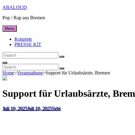
Skip
ABALOUD
to
Pop / Rap aus Bremen
content
Menu
Konzerte
PRESSE KIT
Search
Search
for:
Search
Search
Search
for:
Home
>
Veranstaltung
>
Support für Urlaubsärzte, Bremen
Support für Urlaubsärzte, Bre
Posted-
By
Byline
Juli 10, 2025
Juli 10, 2025
Sebi
on
line
« Alle Veranstaltungen