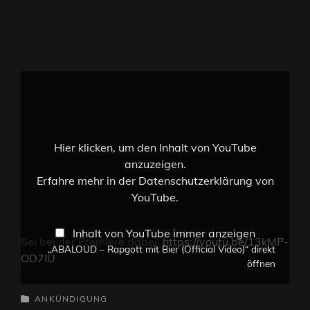
„ABALOUD
–
RAPGOTT
MIT
BIER
(OFFICIAL
VIDEO)“
VON
Hier klicken, um den Inhalt von YouTube
YOUTUBE
ANZEIGEN
anzuzeigen.
Erfahre mehr in der
Datenschutzerklärung von
YouTube
.
Inhalt von YouTube immer anzeigen
Sei bei der Premiere dabei!
https://youtu.be/13kMP-
„ABALOUD – Rapgott mit Bier (Official Video)“ direkt
OD7IU
öffnen
CATEGORIES
ANKÜNDIGUNG