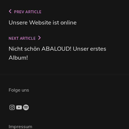
Beitragsnavigation
Previous
PREV ARTICLE
Post
Unsere Website ist online
Next
NEXT ARTICLE
Post
Nicht schön ABALOUD! Unser erstes
Album!
Folge uns
Instagram
YouTube
Spotify
Impressum