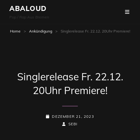
ABALOUD
Pop / Rap Aus Bremen
Home
>
Ankündigung
>
Singlerelease Fr. 22.12. 20Uhr Premiere!
Singlerelease Fr. 22.12.
20Uhr Premiere!
POSTED-
DEZEMBER 21, 2023
ON
BY
BYLINE
SEBI
LINE