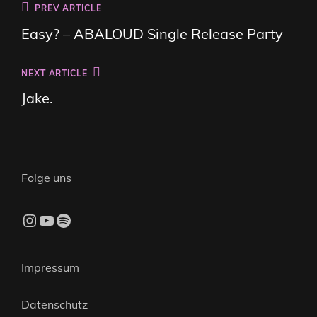
Beitragsnavigation
Previous
PREV ARTICLE
Post
Easy? – ABALOUD Single Release Party
Next
NEXT ARTICLE
Post
Jake.
Folge uns
Instagram
YouTube
Spotify
Impressum
Datenschutz