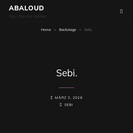
ABALOUD
Pop / Rap Aus Bremen
Home
>
Backstage
>
Sebi.
Sebi.
POSTED-
MÄRZ 3, 2026
ON
BY
BYLINE
SEBI
LINE